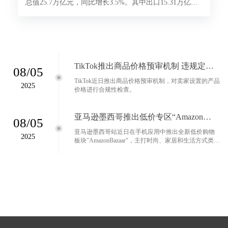
总值25.7万亿元，同比增长3.5%。其中出口15.31万亿元
增长7.3%，进口10.39万亿元下降1.6%。
TikTok推出商品价格预审机制 违规定价
08/05
将无法上架
TikTok近日推出商品价格预审机制，对卖家设置的产品
2025
价格进行合规性检查。
亚马逊墨西哥推出低价专区“Amazon
08/05
Bazaar”
亚马逊墨西哥站近日在手机应用中推出全新低价购物
2025
板块"AmazonBazaar"，主打时尚、家居和生活方式类商
品，多数商品价格不超过199比索(约80元人民币)，部
分商品低至50比索(约20元人民币)。